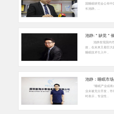
国睡眠研究会公布中
长池静。...
池静:＂缺觉＂
池静发现国内
效，在未来又着巨大
睡眠技术引入中...
池静：睡眠市场
“睡眠产业或
业未被充分开发，市
时表示，专业性...