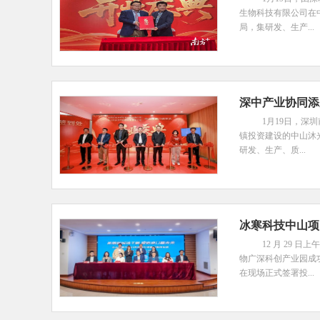
生物科技有限公司在
局，集研发、生产...
深中产业协同添
1月19日，深
镇投资建设的中山沐
研发、生产、质...
冰寒科技中山项
12 月 29 
物广深科创产业园成
在现场正式签署投...