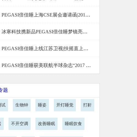
PEGASI倍佳睡上海CSE展会邀请函|2019年6月11-13日
冰寒科技携新品PEGASI倍佳睡梦镜亮相高交会
PEGASI倍佳睡上线江苏卫视|扶摇直上，美梦成真
PEGASI倍佳睡获美联航半球杂志“2017 CES消费电子展十佳产
专题
测试
生物钟
睡姿
开灯睡觉
打鼾
素
不开空调
改善睡眠
睡眠饮食