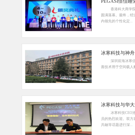
PEGASI倍佳
香港科大商学院
圆满落幕。最终，经
内领先的个性化定...
冰寒科技与神舟
深圳前海冰寒信
善技术用于空间载人航
冰寒科技与华大
冰寒科技CE
员的热烈欢迎。双方
共融等话题进行深...