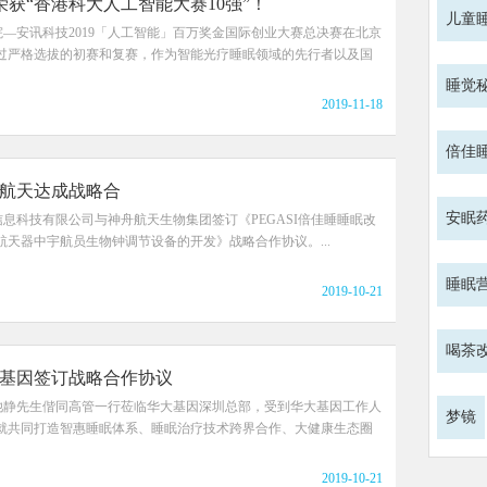
睡荣获“香港科大人工智能大赛10强”！
儿童
—安讯科技2019「人工智能」百万奖金国际创业大赛总决赛在北京
过严格选拔的初赛和复赛，作为智能光疗睡眠领域的先行者以及国
睡觉
2019-11-18
倍佳
航天达成战略合
安眠
息科技有限公司与神舟航天生物集团签订《PEGASI倍佳睡睡眠改
天器中宇航员生物钟调节设备的开发》战略合作协议。...
睡眠
2019-10-21
喝茶
基因签订战略合作协议
O池静先生偕同高管一行莅临华大基因深圳总部，受到华大基因工作人
梦镜
就共同打造智惠睡眠体系、睡眠治疗技术跨界合作、大健康生态圈
2019-10-21