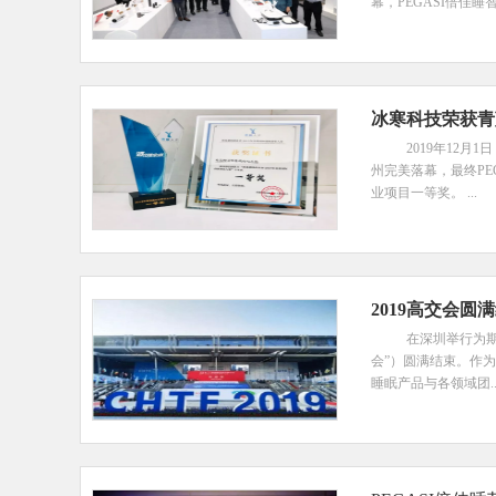
幕，PEGASI倍佳睡智
冰寒科技荣获青
2019年12
州完美落幕，最终PE
业项目一等奖。 ...
2019高交会圆
在深圳举行为
会”）圆满结束。作为
睡眠产品与各领域团..