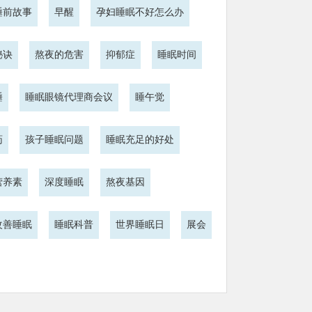
睡前故事
早醒
孕妇睡眠不好怎么办
秘诀
熬夜的危害
抑郁症
睡眠时间
睡
睡眠眼镜代理商会议
睡午觉
药
孩子睡眠问题
睡眠充足的好处
营养素
深度睡眠
熬夜基因
改善睡眠
睡眠科普
世界睡眠日
展会