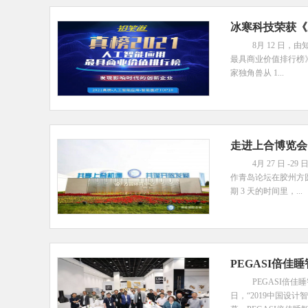
冰寒科技荣获《
8月 12 日，
最具商业价值排行榜》正
家独角兽从 1...
走进上合博览会
4月 27 日 
作青岛论坛在胶州方圆
期 3 天的时间里，...
PEGASI倍
PEGASI倍佳
日，“2019中国设